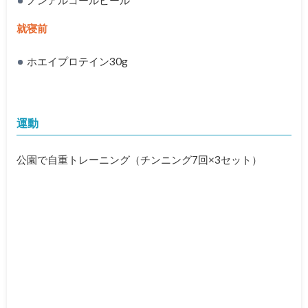
ノンアルコールビール
就寝前
ホエイプロテイン30g
運動
公園で自重トレーニング（チンニング7回×3セット）